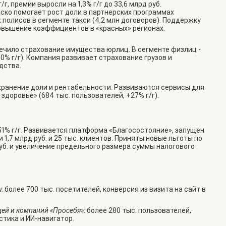
г, премии выросли на 1,3% г/г до 33,6 млрд руб.
ско помогает рост доли в партнерских программах
полисов в сегменте такси (4,2 млн договоров). Поддержку
овышение коэффициентов в «красных» регионах.
спечило страхование имущества юрлиц. В сегменте физлиц -
0% г/г). Компания развивает страхование грузов и
дства.
сохранение доли и рентабельности. Развиваются сервисы для
доровье» (684 тыс. пользователей, +27% г/г).
 51% г/г. Развивается платформа «Благосостояние», запущен
1,7 млрд руб. и 25 тыс. клиентов. Приняты новые льготы по
уб. и увеличение предельного размера суммы налогового
u
: более 700 тыс. посетителей, конверсия из визита на сайт в
ей и компаний «Просебя»
: более 280 тыс. пользователей,
стика и ИИ-навигатор.