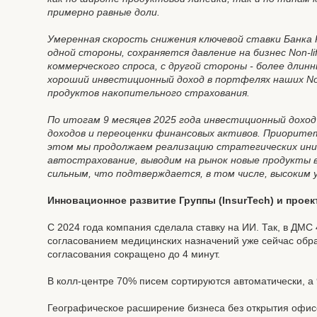
примерно равные доли.
Умеренная скорость снижения ключевой ставки Банка 
одной стороны, сохраняется давление на бизнес Non-l
коммерческого спроса, с другой стороны - более длин
хороший инвестиционный доход в портфелях наших Non-
продуктов накопительного страхования.
По итогам 9 месяцев 2025 года инвестиционный доход
доходов и переоценки финансовых активов. Приорите
этом мы продолжаем реализацию стратегических иниц
автострахование, выводим на рынок новые продукты в
сильным, что подтверждается, в том числе, высоким
Инновационное развитие Группы (InsurTech) и прое
С 2024 года компания сделала ставку на ИИ. Так, в ДМС
согласованием медицинских назначений уже сейчас обра
согласования сокращено до 4 минут.
В колл-центре 70% писем сортируются автоматически, а
Географическое расширение бизнеса без открытия офисо