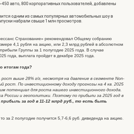
 ~450 авто, 800 корпоративных пользователей, добавлены
овится одним из самых популярных автомобильных шоу в
ыпуски набрали свыше 1 млн просмотров.
Ренессанс Страхование» рекомендовал Общему собранию
змере 4,1 рубля на акцию, или 2,3 млрд рублей в абсолютном
прибыли Группы за 1 полугодие 2025 года. В случае
5 года, выплата пройдет в декабре 2025 года.
по итогам года?
ь рост выше 28% г/г, несмотря на давление в сегменте Non-
чный рост. По инвестиционному доходу прогнозы на 4 кв. 2025
дим потенциал для роста нашего инвестиционного дохода.
 России и геополитики. Поэтому по прибыли за 2025 год в
рибыль за год в 11-12 млрд руб., то есть быть
то за 2 полугодие получится 5,7-6,6 руб. дивиденда на акцию.