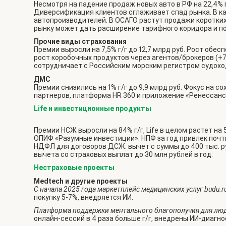
Несмотря на падение продаж новых авто в РФ на 22,4% г/
Диверсификация клиентов сглаживает спад рынка. В ка
автопроизводителей. В ОСАГО растут продажи коротких 
рынку может дать расширение тарифного коридора и п
Прочие виды страхования
Премии выросли на 7,5% г/г до 12,7 млрд руб. Рост обе
рост коробочных продуктов через агентов/брокеров (+7
сотрудничает с Российским морским регистром судохо
ДМС
Премии снизились на 1% г/г до 9,9 млрд руб. Фокус на 
партнеров, платформа HR 360 и приложение «Ренессанс з
Life и инвестиционные продукты
Премии НСЖ выросли на 84% г/г, Life в целом растет на
ОПИФ «Разумные инвестиции». НПФ за год привлек почти 
НДФЛ для договоров ДСЖ: вычет с суммы до 400 тыс. р
вычета со страховых выплат до 30 млн рублей в год.
Нестраховые проекты
Medtech и другие проекты
С начала 2025 года маркетплейс медицинских услуг budu.r
покупку 5-7%, внедряется ИИ.
Платформа поддержки ментального благополучия для люд
онлайн-сессий в 4 раза больше г/г, внедрены ИИ-диагно