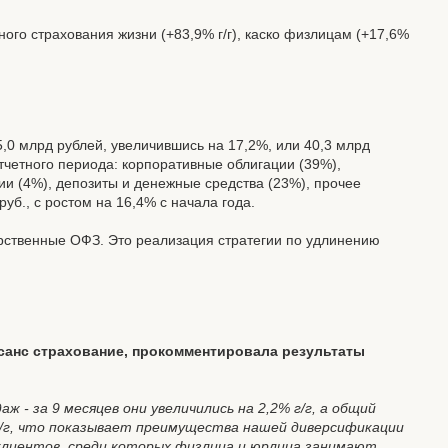
го страхования жизни (+83,9% г/г), каско физлицам (+17,6%
,0 млрд рублей, увеличившись на 17,2%, или 40,3 млрд
отчетного периода: корпоративные облигации (39%),
ии (4%), депозиты и денежные средства (23%), прочее
руб., с ростом на 16,4% с начала года.
дарственные ОФЗ. Это реализация стратегии по удлинению
санс страхование, прокомментировала результаты
аж - за 9 месяцев они увеличились на 2,2% г/г, а общий
 г/г, что показывает преимущества нашей диверсификации
 клиентов, среди которых физлица и юрлица занимают