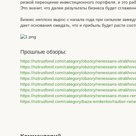
резкой переоценке инвестиционного портфеля, и это рабо
Это значит, что далее результаты бизнеса будет сглажен
Бизнес неплохо вырос с начала года при сильном заме
дает основания ожидать, что и прибыль будет расти со
Прошлые обзоры:
https://nztrusfond.com/category/obzory/renessans-strakhov
https://nztrusfond.com/category/obzory/renessans-strakhov
https://nztrusfond.com/category/obzory/renessans-strakhov
https://nztrusfond.com/category/obzory/renessans-strakhova
https://nztrusfond.com/category/obzory/renessans-strakhov
https://nztrusfond.com/category/obzory/renessans-strakho
https://nztrusfond.com/category/obzory/renessans-moex-reni
https://nztrusfond.com/category/baza-emitentov/razbor-ren