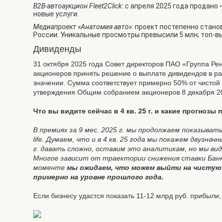
B2B-автоаукцион Fleet2Click
: с апреля 2025 года продано
новые услуги.
Медиапроект «Анатомия авто»
: проект постепенно стан
России. Уникальные просмотры превысили 5 млн; топ-в
Дивиденды
31 октября 2025 года Совет директоров ПАО «Группа 
акционеров принять решение о выплате дивидендов в ра
значении. Сумма соответствует примерно 50% от чистой 
утверждения Общим собранием акционеров 8 декабря 202
Что вы видите сейчас в 4 кв. 25 г. и какие прогнозы 
В премиях за 9 мес. 2025 г. мы продолжаем показыват
life. Думаем, что и в 4 кв. 25 года мы покажем двузна
г. давать сложно, оставим это аналитикам, но мы ви
Многое зависит от траектории снижения ставки Банка
моменте
мы ожидаем, что можем выйти на чистую п
примерно на уровне прошлого года.
Если бизнесу удастся показать 11-12 млрд руб. прибыли, 