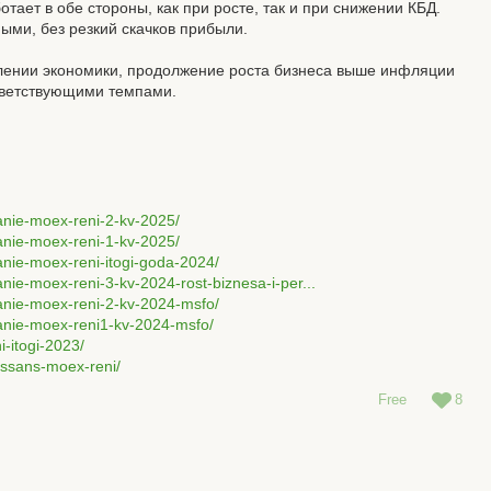
тает в обе стороны, как при росте, так и при снижении КБД.
ными, без резкий скачков прибыли.
длении экономики, продолжение роста бизнеса выше инфляции
ответствующими темпами.
anie-moex-reni-2-kv-2025/
anie-moex-reni-1-kv-2025/
anie-moex-reni-itogi-goda-2024/
nie-moex-reni-3-kv-2024-rost-biznesa-i-per...
anie-moex-reni-2-kv-2024-msfo/
vanie-moex-reni1-kv-2024-msfo/
-itogi-2023/
essans-moex-reni/
Free
8