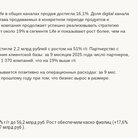
ife в общих каналах продаж достигла 16,1%. Доля digital канала
остава продаваемых в конкретном периоде продуктов и
м, компания продолжает успешно реализовывать стратегию
 около 19% в сегменте Life и показывают рост более, чем на
игли 2,2 млрд рублей с ростом на 51% г/г. Партнерство с
ия клиентской базы: за 9 месяцев 2025 года число партнеров,
1 370 компаний, что на 19% выше г/г.
зывается позитивно на операционных расходах: за 9 мес.
прошлому году при том, что бизнес вырос в размере.
 г/г до 56,2 млрд руб. Рост обеспечили каско физлиц (+17,6%
7 млрд руб.).