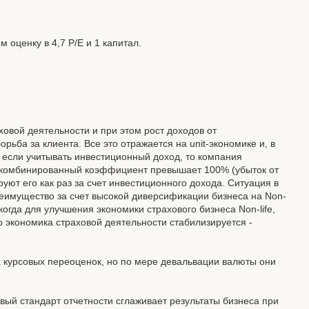
 оценку в 4,7 P/E и 1 капитал.
ховой деятельности и при этом рост доходов от
орьба за клиента. Все это отражается на unit-экономике и, в
о если учитывать инвестиционный доход, то компания
а комбинированный коэффициент превышает 100% (убыток от
уют его как раз за счет инвестиционного дохода. Ситуация в
преимущество за счет высокой диверсификации бизнеса на Non-
, когда для улучшения экономики страхового бизнеса Non-life,
о экономика страховой деятельности стабилизируется -
х курсовых переоценок, но по мере девальвации валюты они
овый стандарт отчетности сглаживает результаты бизнеса при