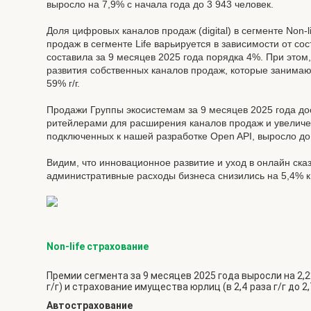
выросло на 7,9% с начала года до 3 943 человек.
Доля цифровых каналов продаж (digital) в сегменте Non-l
продаж в сегменте Life варьируется в зависимости от с
составила за 9 месяцев 2025 года порядка 4%. При это
развития собственных каналов продаж, которые занимают
59% г/г.
Продажи Группы экосистемам за 9 месяцев 2025 года дост
ритейлерами для расширения каналов продаж и увеличен
подключенных к нашей разработке Open API, выросло до 
Видим, что инновационное развитие и уход в онлайн ска
административные расходы бизнеса снизились на 5,4% к 
Non-life страхование
Премии сегмента за 9 месяцев 2025 года выросли на 2,2%
г/г) и страхование имущества юрлиц (в 2,4 раза г/г до 2,
Автострахование