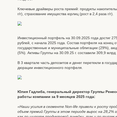
Ключевые драйверы роста премий: продукты накопительно
г/г), страхование имущества юрлиц (рост в 2,4 раза г/г).
Инвестиционный портфель на 30.09.2025 года достиг 275
рублей, с начала 2025 года. Состав портфеля на конец 
государственные и муниципальные облигации (29%), акц
(5%). Активы Группы на 30.09.25 г. составили 309,9 млрд 
В 3 квартале часть депозитов и денег перетекли в госу
дюрации инвестиционного портфеля.
Юлия Гадлиба, генеральный директор Группы Ренес
работы компании за 9 месяцев 2025 года:
«Наши усилия в сегменте Non-life привели к росту прод
объем премий Группы в этом периоде вырос на 28,2%
как по широте продуктовой линейки, так и по типам