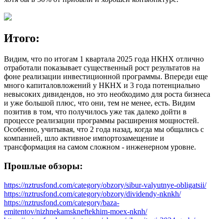
Итого:
Видим, что по итогам 1 квартала 2025 года НКНХ отлично
отработали показывает существенный рост результатов на
фоне реализации инвестиционной программы. Впереди еще
много капиталовложений у НКНХ и 3 года потенциально
невысоких дивидендов, но это необходимо для роста бизнеса
и уже большой плюс, что они, тем не менее, есть. Видим
позитив в том, что получилось уже так далеко дойти в
процессе реализации программы расширения мощностей.
Особенно, учитывая, что 2 года назад, когда мы общались с
компанией, шло активное импортозамещение и
трансформация на самом сложном - инженерном уровне.
Прошлые обзоры:
https://nztrusfond.com/category/obzory/sibur-valyutnye-obligatsii/
https://nztrusfond.com/category/obzory/dividendy-nknkh/
https://nztrusfond.com/category/baza-
emitentov/nizhnekamskneftekhim-moex-nknh/