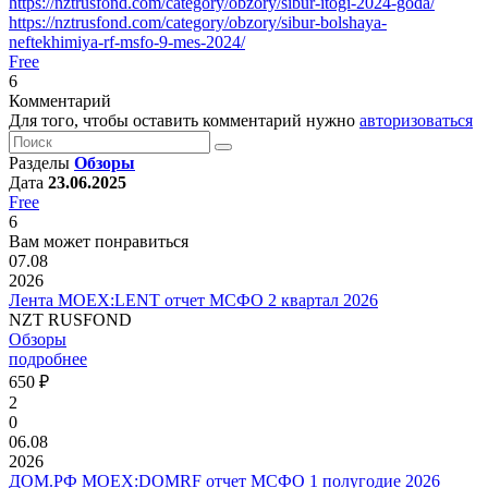
https://nztrusfond.com/category/obzory/sibur-itogi-2024-goda/
https://nztrusfond.com/category/obzory/sibur-bolshaya-
neftekhimiya-rf-msfo-9-mes-2024/
Free
6
Комментарий
Для того, чтобы оставить комментарий нужно
авторизоваться
Разделы
Обзоры
Дата
23.06.2025
Free
6
Вам может понравиться
07.08
2026
Лента MOEX:LENT отчет МСФО 2 квартал 2026
NZT RUSFOND
Обзоры
подробнее
650 ₽
2
0
06.08
2026
ДОМ.РФ MOEX:DOMRF отчет МСФО 1 полугодие 2026