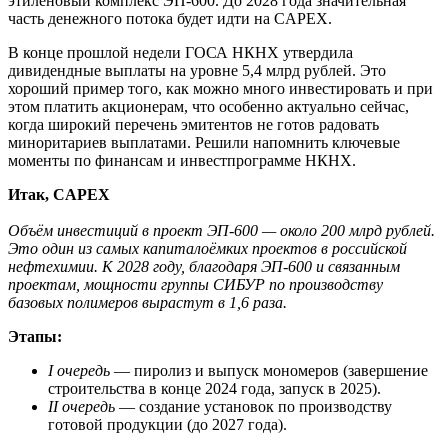
этиленовый комплекс ЭП-600. До 2028 года значительная
часть денежного потока будет идти на CAPEX.
В конце прошлой недели ГОСА НКНХ утвердила
дивидендные выплаты на уровне 5,4 млрд рублей. Это
хороший пример того, как можно много инвестировать и при
этом платить акционерам, что особенно актуально сейчас,
когда широкий перечень эмитентов не готов радовать
миноритариев выплатами. Решили напомнить ключевые
моменты по финансам и инвестпрограмме НКНХ.
Итак,
CAPEX
Объём инвестиций в проект ЭП-600 — около 200 млрд рублей.
Это один из самых капиталоёмких проектов в российской
нефтехимии. К 2028 году, благодаря ЭП-600 и связанным
проектам, мощности группы СИБУР по производству
базовых полимеров вырастут в 1,6 раза.
Этапы:
I очередь
— пиролиз и выпуск мономеров (завершение
строительства в конце 2024 года, запуск в 2025).
II очередь
— создание установок по производству
готовой продукции (до 2027 года).