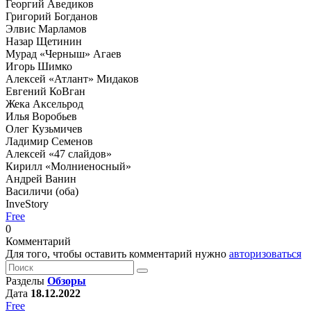
Георгий Аведиков
Григорий Богданов
Элвис Марламов
Назар Щетинин
Мурад «Черныш» Агаев
Игорь Шимко
Алексей «Атлант» Мидаков
Евгений КоВган
Жека Аксельрод
Илья Воробьев
Олег Кузьмичев
Ладимир Семенов
Алексей «47 слайдов»
Кирилл «Молниеносный»
Андрей Ванин
Василичи (оба)
InveStory
Free
0
Комментарий
Для того, чтобы оставить комментарий нужно
авторизоваться
Разделы
Обзоры
Дата
18.12.2022
Free