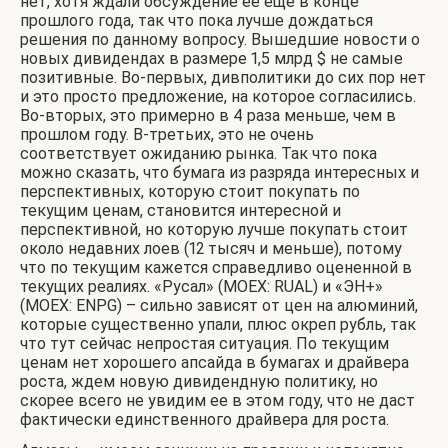
нет, хотя ждали обсуждение ее еще в конце
прошлого года, так что пока лучше дождаться
решения по данному вопросу. Вышедшие новости о
новых дивидендах в размере 1,5 млрд $ не самые
позитивные. Во-первых, дивполитики до сих пор нет
и это просто предложение, на которое согласились.
Во-вторых, это примерно в 4 раза меньше, чем в
прошлом году. В-третьих, это не очень
соответствует ожиданию рынка. Так что пока
можно сказать, что бумага из разряда интересных и
перспективных, которую стоит покупать по
текущим ценам, становится интересной и
перспективной, но которую лучше покупать стоит
около недавних лоев (12 тысяч и меньше), потому
что по текущим кажется справедливо оцененной в
текущих реалиях.
«Русал» (MOEX: RUAL) и «ЭН+»
(MOEX: ENPG) – сильно зависят от цен на алюминий,
которые существенно упали, плюс окреп рубль, так
что тут сейчас непростая ситуация. По текущим
ценам нет хорошего апсайда в бумагах и драйвера
роста, ждем новую дивидендную политику, но
скорее всего не увидим ее в этом году, что не даст
фактически единственного драйвера для роста.