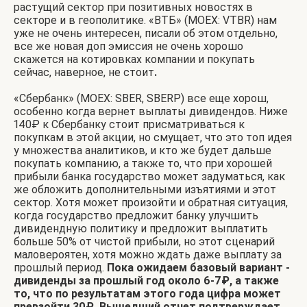
растущий сектор при позитивных новостях в
секторе и в геополитике. «ВТБ» (MOEX: VTBR) нам
уже не очень интересен, писали об этом отдельно,
все же новая доп эмиссия не очень хорошо
скажется на котировках компании и покупать
сейчас, наверное, не стоит
.
«Сбербанк» (MOEX: SBER, SBERP) все еще хорош,
особенно когда вернет выплаты дивидендов. Ниже
140
₽
к Сбербанку стоит присматриваться к
покупкам в этой акции, но смущает, что это топ идея
у множества аналитиков, и кто же будет дальше
покупать компанию, а также то, что при хорошей
прибыли банка государство может задуматься, как
же обложить дополнительными изъятиями и этот
сектор.
Хотя может произойти и обратная ситуация,
когда государство предложит банку улучшить
дивидендную политику и предложит выплатить
больше 50% от чистой прибыли, но этот сценарий
маловероятен, хотя можно ждать даже выплату за
прошлый период.
Пока ожидаем базовый вариант -
дивиденды за прошлый год около 6-7
₽
, а также
то, что по результатам этого года цифра может
превзойти 30
₽
. Вышедший отчет подтверждает