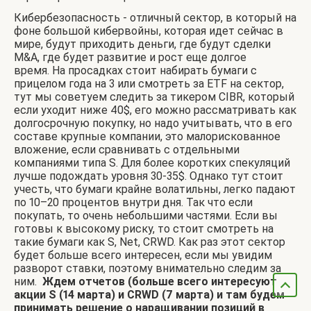
Кибербезопасность - отличный сектор, в который на
фоне большой кибервойны, которая идет сейчас в
мире, будут приходить деньги, где будут сделки
M&A, где будет развитие и рост еще долгое
время. На просадках стоит набирать бумаги с
прицелом года на 3 или смотреть за ETF на сектор,
тут мы советуем следить за тикером CIBR, который
если уходит ниже 40$, его можно рассматривать как
долгосрочную покупку, но надо учитывать, что в его
составе крупные компании, это малорискованное
вложение, если сравнивать с отдельными
компаниями типа S. Для более коротких спекуляций
лучше подождать уровня 30-35$. Однако тут стоит
учесть, что бумаги крайне волатильны, легко падают
по 10–20 процентов внутри дня. Так что если
покупать, то очень небольшими частями. Если вы
готовы к высокому риску, то стоит смотреть на
такие бумаги как S, Net, CRWD. Как раз этот сектор
будет больше всего интересен, если мы увидим
разворот ставки, поэтому внимательно следим за
ним.
Ждем отчетов (больше всего интересуют
акции S (14 марта) и CRWD (7 марта) и там будем
принимать решение о наращивании позиций в