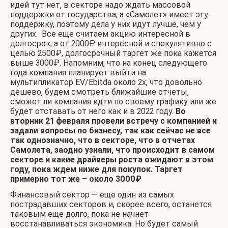
идей тут нет, в секторе надо ждать массовой
поддержки от государства, а «Самолет» имеет эту
поддержку, поэтому дела у них идут лучше, чем у
других. Все еще считаем акцию интересной в
долгосрок, а от 2000
₽
интересной и спекулятивно с
целью 2500
₽
, долгосрочный таргет же пока кажется
выше 3000
₽
. Напомним, что на конец следующего
года компания планирует выйти на
мультипликатор EV/Ebitda около 2х, что довольно
дешево, будем смотреть ближайшие отчеты,
сможет ли компания идти по своему графику или же
будет отставать от него как и в 2022 году.
Во
вторник 21 февраля провели встречу с компанией и
задали вопросы по бизнесу, так как сейчас не все
так однозначно, что в секторе, что в отчетах
Самолета, заодно узнали, что происходит в самом
секторе и какие драйверы роста ожидают в этом
году, пока ждем ниже для покупок. Таргет
примерно тот же – около 3000
₽
Финансовый сектор — еще один из самых
пострадавших секторов и, скорее всего, останется
таковым еще долго, пока не начнет
восстанавливаться экономика. Но будет самый