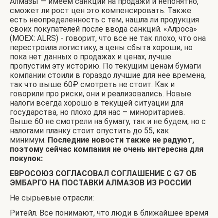
Алмазы — имеем санкции на продажи и непонятно,
сможет ли рост цен это компенсировать. Также
есть неопределенность с тем, нашла ли продукция
своих покупателей после ввода санкций. «Алроса»
(MOEX: ALRS) - говорит, что все не так плохо, что она
перестроила логистику, а цены сбыта хороши, но
пока нет данных о продажах и ценах, лучше
пропустим эту историю. По текущим ценам бумаги
компании стоили в гораздо лучшие для нее времена,
так что выше 60
₽
смотреть не стоит. Как и
говорили про риски, они и реализовались. Новые
налоги всегда хорошо в текущей ситуации для
государства, но плохо для нас – миноритариев.
Выше 60 не смотрели на бумагу, так и не будем, но с
налогами планку стоит опустить до 55, как
минимум.
Последние новости также не радуют,
поэтому сейчас компания не очень интересна для
покупок:
ЕВРОСОЮЗ СОГЛАСОВАЛ СОГЛАШЕНИЕ С G7 ОБ
ЭМБАРГО НА ПОСТАВКИ АЛМАЗОВ ИЗ РОССИИ
Не сырьевые отрасли:
Ритейл. Все понимают, что люди в ближайшее время