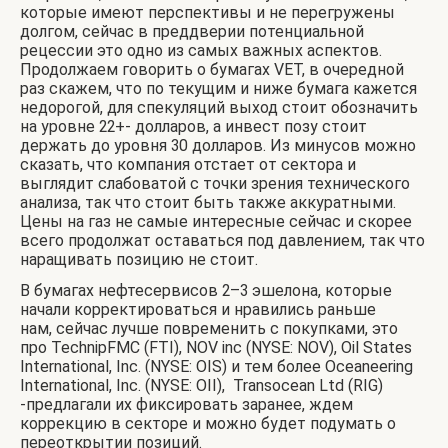
которые имеют перспективы и не перегружены
долгом, сейчас в преддверии потенциальной
рецессии это одно из самых важных аспектов.
Продолжаем говорить о бумагах VET, в очередной
раз скажем, что по текущим и ниже бумага кажется
недорогой, для спекуляций выход стоит обозначить
на уровне 22+- долларов, а инвест позу стоит
держать до уровня 30 долларов. Из минусов можно
сказать, что компания отстает от сектора и
выглядит слабоватой с точки зрения технического
анализа, так что стоит быть также аккуратными.
Цены на газ не самые интересные сейчас и скорее
всего продолжат оставаться под давлением, так что
наращивать позицию не стоит.
В бумагах нефтесервисов 2–3 эшелона, которые
начали корректироваться и нравились раньше
нам, сейчас лучше повременить с покупками, это
про TechnipFMC (FTI), NOV inc (NYSE: NOV), Oil States
International, Inc. (NYSE: OIS) и тем более Oceaneering
International, Inc. (NYSE: OII), Transocean Ltd (RIG)
-предлагали их фиксировать заранее, ждем
коррекцию в секторе и можно будет подумать о
переоткрытии позиций.