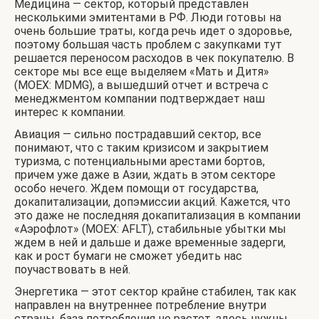
Медицина — сектор, который представлен
несколькими эмитентами в РФ. Люди готовы на
очень большие траты, когда речь идет о здоровье,
поэтому большая часть проблем с закупками тут
решается переносом расходов в чек покупателю. В
секторе мы все еще выделяем «Мать и Дитя»
(MOEX: MDMG), а вышедший отчет и встреча с
менеджментом компании подтверждает наш
интерес к компании.
Авиация — сильно пострадавший сектор, все
понимают, что с таким кризисом и закрытием
туризма, с потенциальными арестами бортов,
причем уже даже в Азии, ждать в этом секторе
особо нечего. Ждем помощи от государства,
докапитализации, допэмиссии акций. Кажется, что
это даже не последняя докапитализация в компании
«Аэрофлот» (MOEX: AFLT), стабильные убытки мы
ждем в ней и дальше и даже временные задерги,
как и рост бумаги не сможет убедить нас
поучаствовать в ней.
Энергетика — этот сектор крайне стабилен, так как
направлен на внутреннее потребление внутри
страны, база потребления не растет, здесь нужны