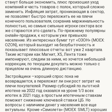
станут больше экономить, плюс произошел уход
компаний и часть товаров с полок, который сложно
заменить. Инфляция затрат, проникающая в сектор,
не позволяет быстро переложить ее на плечи
конечного пользователя, сохранив маржинальность
полностью, но самые сильные игроки сектора все
же стараются это сделать. По-прежнему популярны
онлайн-продажи, к которым уже привыкло
население. Из интересных бумаг тут «ОЗОН» (MOEX:
OZON), который выходит на безубыточность и
показывает плюсовые отчеты вот уже 2 квартала.
Такие истории как Магнит, Х5, Лента тоже
импонируют, следим за ними, но хочется небольшой
коррекции, по текущим докупать можно только с
прицелом на очень длинную дистанцию.
Застройщики —хороший спрос пока не
возвращается, а переложат ли они рост затрат на
плечи покупателей. Размер субсидий по льготной
ипотеке на 2022 год оказался на уроне 1/3 всех
ипотек в 2021 году, а простым ипотечным ставкам
поможет снижение ключевой ставки ЦБ. Но
вопросы с наличием денег у населения все еще
актуальны. Кроме «Самолета» (MOEX: SMLT) хороших