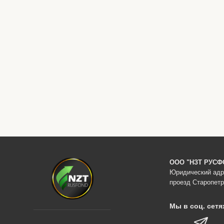
ООО "НЗТ РУСФ
Юридический адре
проезд Старопетр
Мы в соц. сетя