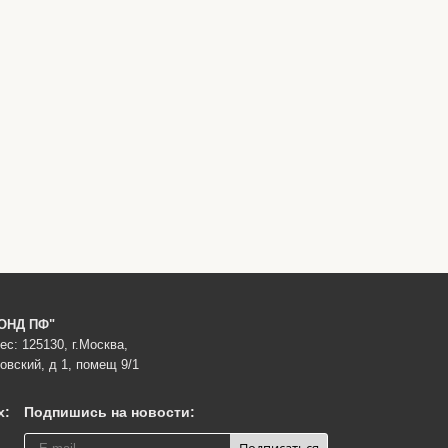
ОНД ПФ"
с: 125130, г.Москва,
овский, д 1, помещ 9/1
х:
Подпишись на новости: