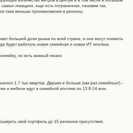
ирующее количество метров в центре и в том числе в большом
 самых локациях, еще есть пограничная, назовем так,
 все-таки меньше проникновения в регионы.
ват большей доли рынка по всей стране, и они могут поиметь
да будет работать новая семейная и новая ИТ ипотека.
 семейку, но есть важный нюанс
алого 1.7 тыс квартир. Двушек и больше (как раз семейных!) -
елки и мебели идут в семейной ипотеке по 13.8-14 млн.
расширить свой портфель до 15 регионов присутствия.