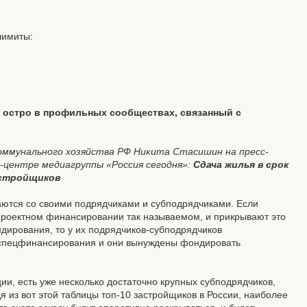
лимиты:
о остро в профильных сообществах, связанный с
ммунального хозяйства РФ Никита Стасишин на пресс-
-центре медиагруппы «Россия сегодня»:
Сдача жилья в срок
астройщиков
щаются со своими подрядчиками и субподрядчиками. Если
 проектном финансировании так называемом, и прикрывают это
ндирования, то у их подрядчиков-субподрядчиков
т спецфинансирования и они вынуждены фондировать
и, есть уже несколько достаточно крупных субподрядчиков,
дя из вот этой таблицы топ-10 застройщиков в России, наиболее