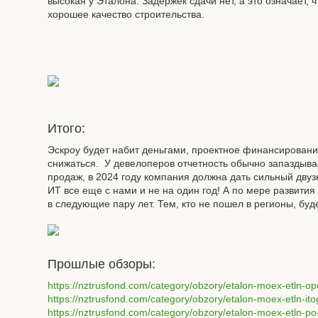
высокая у Эталона. Задержек сдачи нет, а это означает, 
хорошее качество строительства.
Итого:
Эскроу будет набит деньгами, проектное финансировани
снижаться. У девелоперов отчетность обычно запаздыва
продаж, в 2024 году компания должна дать сильный двуз
ИТ все еще с нами и не на один год! А по мере развити
в следующие пару лет. Тем, кто не пошел в регионы, буд
Прошлые обзоры:
https://nztrusfond.com/category/obzory/etalon-moex-etln-o
https://nztrusfond.com/category/obzory/etalon-moex-etln-ito
https://nztrusfond.com/category/obzory/etalon-moex-etln-po