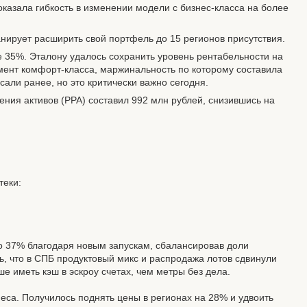
оказала гибкость в изменении модели с бизнес-класса на более
ланирует расширить свой портфель до 15 регионов присутствия.
 35%. Эталону удалось сохранить уровень рентабельности на
мент комфорт-класса, маржинальность по которому составила
сали ранее, но это критически важно сегодня.
ния активов (PPA) составил 992 млн рублей, снизившись на
теки:
о 37% благодаря новым запускам, сбалансировав доли
ь, что в СПБ продуктовый микс и распродажа лотов сдвинули
е иметь кэш в эскроу счетах, чем метры без дела.
са. Получилось поднять цены в регионах на 28% и удвоить