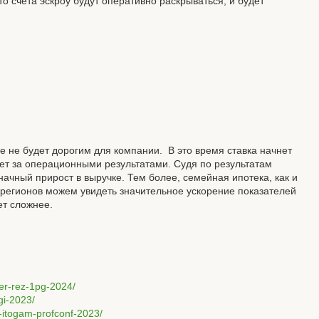
что счета эскроу будут оперативно раскрываться, и будет
е не будет дорогим для компании. В это время ставка начнет
ет за операционными результатами. Судя по результатам
начный прирост в выручке. Тем более, семейная ипотека, как и
я регионов можем увидеть значительное ускорение показателей
ет сложнее.
per-rez-1pg-2024/
gi-2023/
-itogam-profconf-2023/