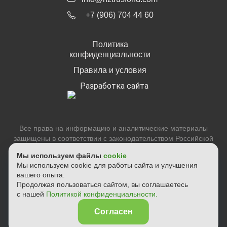
+7 (906) 704 44 60
Политика
конфиденциальности
Правила и условия
Разработка сайта
Все права на информацию и аналитические материалы
защищены в соответствии с законодательством Российской
Федерации. Воспроизведение, распространение и иное
Мы используем файлы
cookie
использование информации, размещенной на настоящем
Мы используем cookie для работы сайта и улучшения
сайте, или ее части допускается только с предварительного
вашего опыта.
письменного согласия. Вся информация предназначена
Продолжая пользоваться сайтом, вы соглашаетесь
исключительно для информационных целей. ООО "НЗТ
с нашей
Политикой конфиденциальности.
РУСФОНД ПФ" не осуществляет деятельность по
инвестиционному консультированию и не является
Согласен
инвестиционным советником.